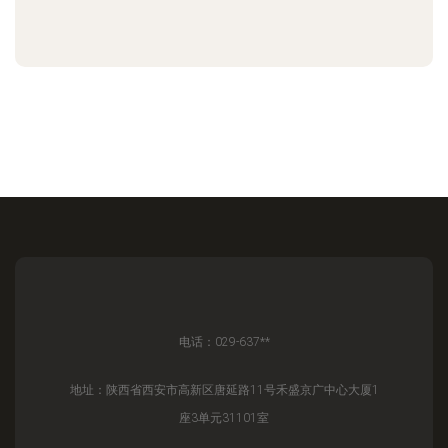
电话：029-637**
地址：陕西省西安市高新区唐延路11号禾盛京广中心大厦1
座3单元31101室