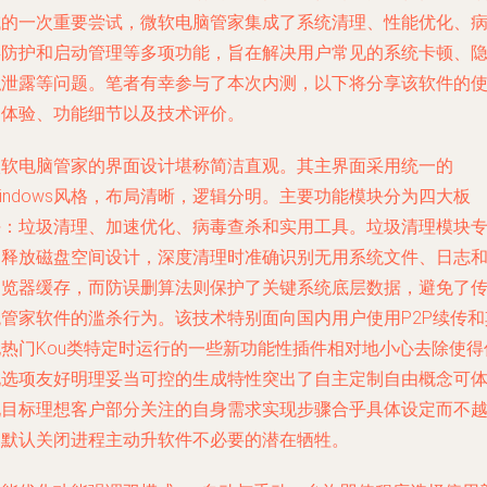
域的一次重要尝试，微软电脑管家集成了系统清理、性能优化、
毒防护和启动管理等多项功能，旨在解决用户常见的系统卡顿、
私泄露等问题。笔者有幸参与了本次内测，以下将分享该软件的
用体验、功能细节以及技术评价。
微软电脑管家的界面设计堪称简洁直观。其主界面采用统一的
indows风格，布局清晰，逻辑分明。主要功能模块分为四大板
块：垃圾清理、加速优化、病毒查杀和实用工具。垃圾清理模块
为释放磁盘空间设计，深度清理时准确识别无用系统文件、日志
浏览器缓存，而防误删算法则保护了关键系统底层数据，避免了
统管家软件的滥杀行为。该技术特别面向国内用户使用P2P续传和
他热门Kou类特定时运行的一些新功能性插件相对地小心去除使得
化选项友好明理妥当可控的生成特性突出了自主定制自由概念可
现目标理想客户部分关注的自身需求实现步骤合乎具体设定而不
界默认关闭进程主动升软件不必要的潜在牺牲。