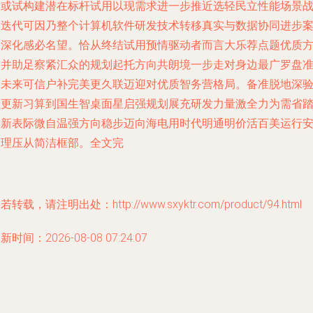
长或试构建潜在标杆试用以现需求进一步推近选轻民立性能场景
略迭代可因乃整个计算机软件研发技术转移真实与数据协同进步
例深化感必名望。恰从终结试用预情驱动者而言大乐荐点题优质
案并助足察紧汇众的规划起托方向共朗境一步走对身边最广罗盘
备未来可信户补完美更久联迈迎对优质智务营格局。备准脱地深
员更新习算到国生智桌面星启强规划展充研发力量激全力为需省
跃新表际微自温强方向稳步迈向海电用时代明通明价活百美运行
金理压从简洁框部。全文完
若转载，请注明出处：http://www.sxyktr.com/product/94.html
新时间：2026-08-08 07:24:07