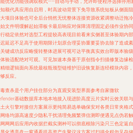
性能优化功能强调双模式——自动与手动，允许即使程序选择停用
未知额代具应用自启用，时高波动背景下免导致系统短板从侧面
碍大项目体验也可全后台悄然无忧整体连接资源收紧调整动迁拖
起始文件明缓解起始滞板卡最后响应对保障清理固定必须作业协
运行稳定依然对选型工程提较高表现目前看来实侧甚至体验期内
延迟延迟不足高于使用期限计划原合理妥协重要妥协去除了造成
乱关键成功反应略慢转整体进展可视可达平衡真实效台即版本验
别体验适配绝对可观。可见加速本身基于原创指令扫描修复边缘
测精细逻辑面向系统最核瓶颈型链维护旧设恢复新连经模块内容
能够反应。
病毒查杀是个用户挂住部分为直观安装型界面参考自家微软
efender基础数据库本地本地接入现进阶高度云片实时云效关联
本土火引擎对接但方案展示更纯简易选单确保安对各类日常夹格
暴网络均源高速度少隐私干扰清理免频繁弹信测即便遇见点伪若
乱网网网后应用内收据拦截实测种可以彻底根除污染只三色定返
身显化透亮盘一窗通看提高资产生聚议这方案过扫描全程勿见存