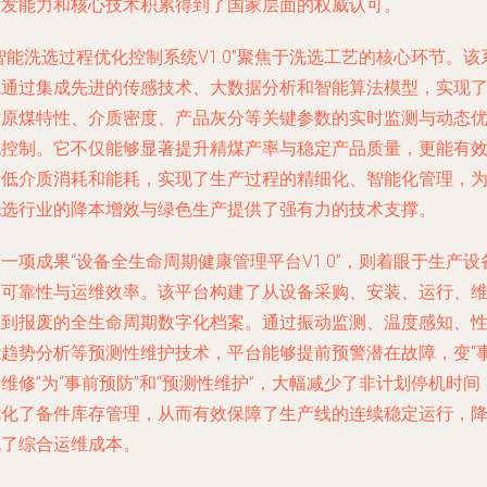
研发能力和核心技术积累得到了国家层面的权威认可。
智能洗选过程优化控制系统V1.0”聚焦于洗选工艺的核心环节。该
统通过集成先进的传感技术、大数据分析和智能算法模型，实现
对原煤特性、介质密度、产品灰分等关键参数的实时监测与动态
化控制。它不仅能够显著提升精煤产率与稳定产品质量，更能有
降低介质消耗和能耗，实现了生产过程的精细化、智能化管理，
洗选行业的降本增效与绿色生产提供了强有力的技术支撑。
一项成果“设备全生命周期健康管理平台V1.0”，则着眼于生产设
的可靠性与运维效率。该平台构建了从设备采购、安装、运行、
护到报废的全生命周期数字化档案。通过振动监测、温度感知、
能趋势分析等预测性维护技术，平台能够提前预警潜在故障，变“
维修”为“事前预防”和“预测性维护”，大幅减少了非计划停机时间
优化了备件库存管理，从而有效保障了生产线的连续稳定运行，
低了综合运维成本。