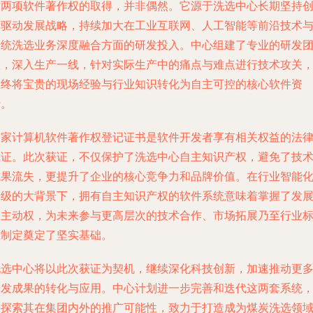
这两项软件著作权的取得，并非偶然。它源于洗选中心长期坚持
新驱动发展战略，持续加大在工业互联网、人工智能等前沿技术
传统洗选业务深度融合方面的研发投入。中心组建了专业的研发
队，深入生产一线，针对实际生产中的痛点与难点进行技术攻关
最终将宝贵的现场经验与行业知识转化为自主可控的核心软件资
产。
国家计算机软件著作权登记证书是软件开发者享有相关权益的法
凭证。此次获证，不仅保护了洗选中心自主知识产权，避免了技
成果流失，更提升了企业的核心竞争力和品牌价值。在行业智能
升级的大背景下，拥有自主知识产权的软件系统意味着掌握了发
的主动权，为未来参与更高层次的技术合作、市场拓展乃至行业
准制定奠定了坚实基础。
洗选中心将以此次获证为契机，继续深化科技创新，加速推动更
研发成果的转化与应用。中心计划进一步完善和迭代这两套系统
并探索其在集团内外的推广可能性，致力于打造成为煤炭洗选领