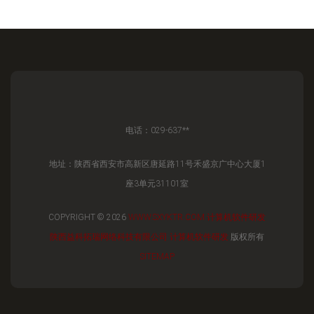
电话：029-637**
地址：陕西省西安市高新区唐延路11号禾盛京广中心大厦1
座3单元31101室
COPYRIGHT © 2026
WWW.SXYKTR.COM
计算机软件研发
陕西益科拓瑞网络科技有限公司
计算机软件研发
版权所有
SITEMAP