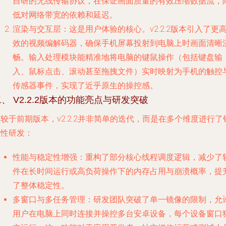
自研的无线传输协议，在保证画面质量的有效压缩数据流，
低对网络带宽的依赖和延迟。
渲染与交互层
：这是用户体验的核心。v2.2.2版本引入了更
效的视频编解码器，确保手机屏幕投射到电脑上时画面清晰
畅。输入处理模块能精准地将电脑的键鼠操作（包括键盘输
入、鼠标点击、滚动甚至拖拽文件）实时映射为手机的触控
传感器事件，实现了近乎原生的操控感。
、 V2.2.2版本的功能亮点与研发突破
较于前期版本，v2.2.2并非简单的迭代，而是在多个维度进行了
对性研发：
性能与稳定性增强
：重构了部分核心线程调度逻辑，减少了
件在长时间运行或高负荷操作下的内存占用与崩溃概率，提
了整体稳定性。
多窗口与多任务管理
：研发团队突破了单一镜像的限制，允
用户在电脑上同时连接并操控多台安卓设备，每个设备窗口