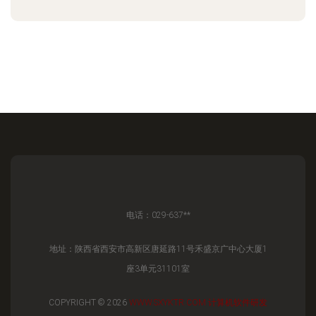
电话：029-637**
地址：陕西省西安市高新区唐延路11号禾盛京广中心大厦1
座3单元31101室
COPYRIGHT © 2026
WWW.SXYKTR.COM
计算机软件研发